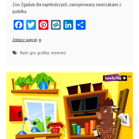
Zoo Zgadula dla najmłodszych, zainspirowany zwierzakami z
pudełka.
Fa
T
Pi
W
Li
Sh
ce
wi
nt
yk
nk
ar
Zoo
Zobacz więcej
bo
tt
er
op
ed
e
Zgadula
ok
er
es
In
flash
gra
grafika
minimini
t