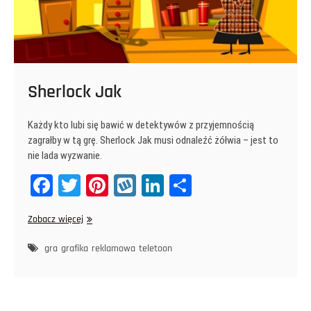
Sherlock Jak
Każdy kto lubi się bawić w detektywów z przyjemnością
zagrałby w tą grę. Sherlock Jak musi odnaleźć żółwia – jest to
nie lada wyzwanie.
Fa
T
Pi
W
Li
Sh
ce
wi
nt
yk
nk
ar
Sherlock
Zobacz więcej
bo
tt
er
op
ed
e
Jak
ok
er
es
In
gra
grafika
reklamowa
teletoon
t