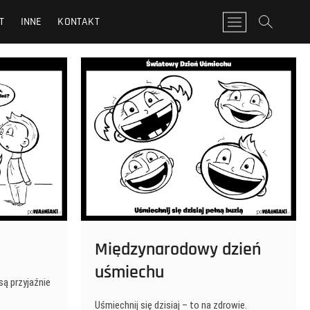
T
INNE
KONTAKT
P
r
z
y
c
i
s
k
m
e
n
u
Międzynarodowy dzień
uśmiechu
są przyjaźnie
Uśmiechnij się dzisiaj – to na zdrowie.