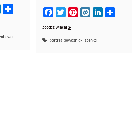
Li
Sh
Fa
T
Pi
W
Li
Sh
nk
ar
ce
wi
nt
yk
nk
ar
ed
e
Międzynarodowy
Zobacz więcej
bo
tt
er
op
ed
e
dzień
In
zabawa
ok
er
es
In
uśmiechu
portret
powazniaki
scenka
t