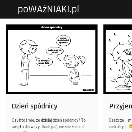
Przejdź
poWAżNIAKI.pl
do
treści
Dzień spódnicy
Przyje
Czy ktoś wie, że dzisiaj dzień spódnicy? To
Deszcze – ma
święto dla wszystkich pań, niezależnie od
niektórych