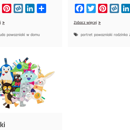
T
Pi
W
Li
Sh
Fa
T
Pi
W
wi
nt
yk
nk
ar
ce
wi
nt
yk
Przyjemny
Siatkówka
j
Zobacz więcej
tt
er
op
ed
e
bo
tt
er
op
deszcz
er
es
In
ok
er
es
uda
powazniaki
w domu
portret
powazniaki
rodzinka
t
t
ki