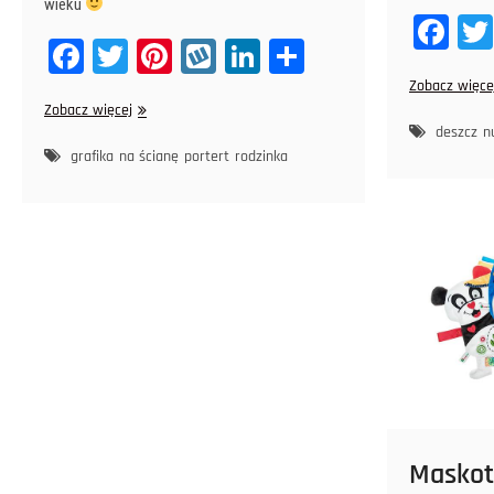
wieku
Fa
Fa
T
Pi
W
Li
Sh
ce
ce
wi
nt
yk
nk
ar
Zobacz więce
bo
Dzień
Zobacz więcej
bo
tt
er
op
ed
e
ok
spódnicy
deszcz
n
ok
er
es
In
grafika
na ścianę
portert
rodzinka
t
Maskot