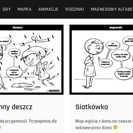
GRY
MAPKA
ANIMACJE
RODZINKI
MAGNESOWY ALFABE
mny deszcz
Siatkówka
ła przyjemność. Przynajmniej dla
Moje wyjścia z domu nie zawsze 
widziane przez dzieci