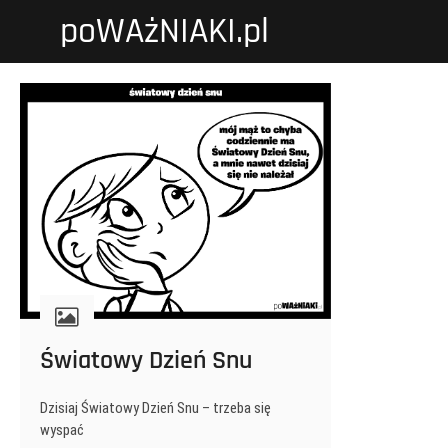
Przejdź
poWAżNIAKI.pl
do
treści
Światowy Dzień Snu
Dzisiaj Światowy Dzień Snu – trzeba się
wyspać