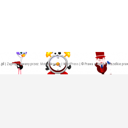
.pl
| Zaprojektowany przez:
Motyw Freesia
|
WordPress
| © Prawa autorskie Wszelkie pra