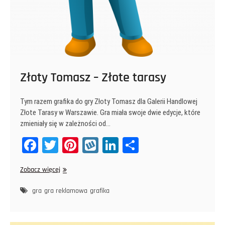
Złoty Tomasz – Złote tarasy
Tym razem grafika do gry Złoty Tomasz dla Galerii Handlowej
Złote Tarasy w Warszawie. Gra miała swoje dwie edycje, które
zmieniały się w zależności od…
Fa
T
Pi
W
Li
Sh
ce
wi
nt
yk
nk
ar
Złoty
Zobacz więcej
bo
tt
er
op
ed
e
Tomasz
ok
er
es
In
–
gra
gra reklamowa
grafika
Złote
t
tarasy