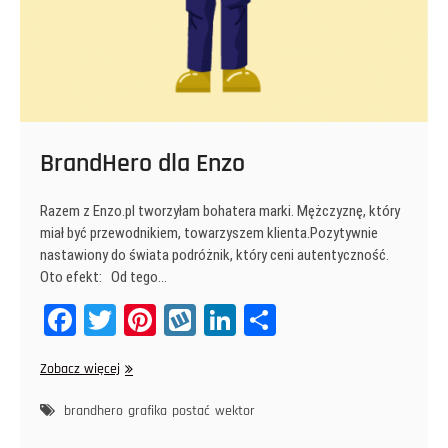
BrandHero dla Enzo
Razem z Enzo.pl tworzyłam bohatera marki. Mężczyznę, który
miał być przewodnikiem, towarzyszem klienta.Pozytywnie
nastawiony do świata podróżnik, który ceni autentyczność.
Oto efekt: Od tego…
Fa
T
Pi
W
Li
Sh
ce
wi
nt
yk
nk
ar
BrandHero
Zobacz więcej
bo
tt
er
op
ed
e
dla
ok
er
es
In
Enzo
brandhero
grafika
postać
wektor