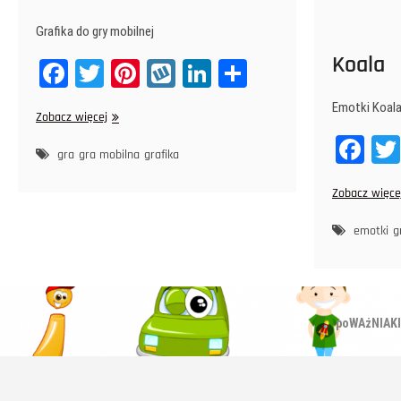
Grafika do gry mobilnej
Koala
Fa
T
Pi
W
Li
Sh
ce
wi
nt
yk
nk
ar
Emotki Koal
Weed
Zobacz więcej
bo
tt
er
op
ed
e
Blast
Fa
ok
er
es
In
gra
gra mobilna
grafika
ce
t
Zobacz więce
bo
ok
emotki
g
poWAżNIAKI