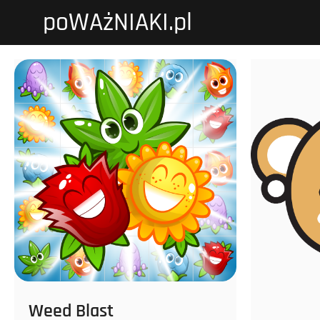
Przejdź
poWAżNIAKI.pl
do
treści
Weed Blast