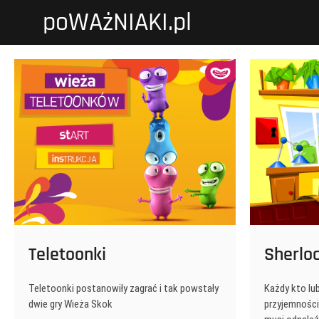
Przejdź
poWAżNIAKI.pl
do
treści
Teletoonki
Sherlo
Teletoonki postanowiły zagrać i tak powstały
Każdy kto lu
dwie gry Wieża Skok
przyjemnością