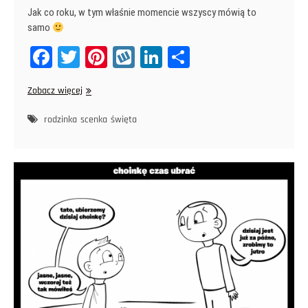
Jak co roku, w tym właśnie momencie wszyscy mówią to
samo
Fa
T
Pi
W
Li
Sh
ce
wi
nt
yk
nk
ar
Święta,
Zobacz więcej
bo
tt
er
op
ed
e
święta
ok
er
es
In
i
rodzinka
scenka
święta
po
t
świętach