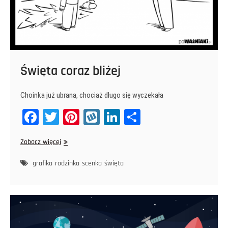
Święta coraz bliżej
Choinka już ubrana, chociaż długo się wyczekała
Fa
T
Pi
W
Li
Sh
ce
wi
nt
yk
nk
ar
Święta
Zobacz więcej
bo
tt
er
op
ed
e
coraz
ok
er
es
In
bliżej
grafika
rodzinka
scenka
święta
t