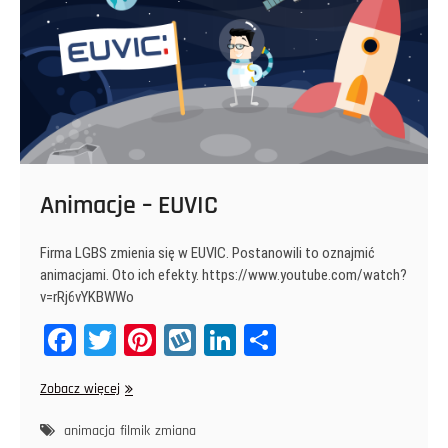
Animacje – EUVIC
Firma LGBS zmienia się w EUVIC. Postanowili to oznajmić
animacjami. Oto ich efekty. https://www.youtube.com/watch?
v=rRj6vYKBWWo
Fa
T
Pi
W
Li
Sh
ce
wi
nt
yk
nk
ar
Animacje
Zobacz więcej
bo
tt
er
op
ed
e
–
ok
er
es
In
EUVIC
animacja
filmik
zmiana