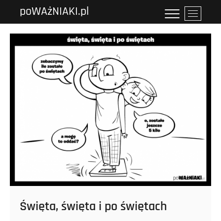
Przejdź
poWAżNIAKI.pl
P
do
r
treści
z
y
c
i
s
k
m
e
n
u
Święta, święta i po świętach