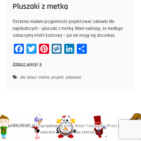
Pluszaki z metką
Ostatnio miałam przyjemność projektować zabawki dla
najmłodszych – pluszaki z metką. Mam nadzieję, że niedługo
zobaczymy efekt końcowy – już nie mogę się doczekać.
Fa
T
Pi
W
Li
Sh
ce
wi
nt
yk
nk
ar
Pluszaki
Zobacz więcej
bo
tt
er
op
ed
e
z
ok
er
es
In
metką
dla dzieci
metka
projekt
zabawka
t
poWAżNIAKI.pl
| Zaprojektowany przez:
Motyw Freesia
|
WordPress
| © Prawa
autorskie Wszelkie prawa zastrzeżone