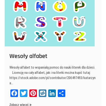
Wesoły alfabet
Wesoły alfabet to wspaniałą pomoc do nauki literek dla dzieci.
Licencję na cały alfabet, jak i na literki można kupić tutaj:
https://stock.adobe.com/pl/contributor/206497493/katarzyn
a…
Fa
T
Pi
W
Li
Sh
ce
wi
nt
yk
nk
ar
Wesoły
Zobacz więcej