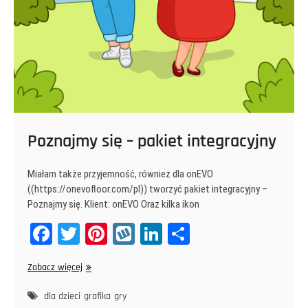
Poznajmy się – pakiet integracyjny
Miałam także przyjemność, również dla onEVO
((https://onevofloor.com/pl)) tworzyć pakiet integracyjny –
Poznajmy się. Klient: onEVO Oraz kilka ikon
Fa
T
Pi
W
Li
Sh
ce
wi
nt
yk
nk
ar
Poznajmy
Zobacz więcej
bo
tt
er
op
ed
e
się
ok
er
es
In
–
dla dzieci
grafika
gry