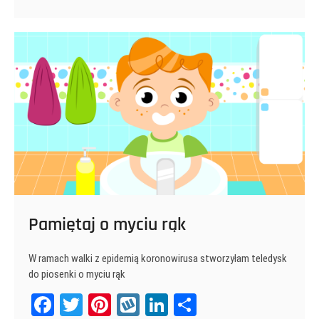
pakiet
t
integracyjny
Pamiętaj o myciu rąk
W ramach walki z epidemią koronowirusa stworzyłam teledysk
do piosenki o myciu rąk
Fa
T
Pi
W
Li
Sh