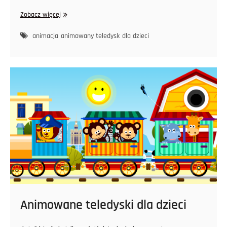
ce
wi
nt
yk
nk
ar
Pamiętaj
Zobacz więcej
bo
tt
er
op
ed
e
o
ok
er
es
In
myciu
animacja
animowany teledysk
dla dzieci
rąk
t
Animowane teledyski dla dzieci