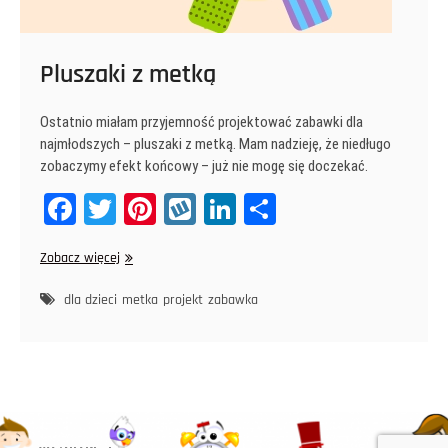
Pluszaki z metką
Ostatnio miałam przyjemność projektować zabawki dla
najmłodszych – pluszaki z metką. Mam nadzieję, że niedługo
zobaczymy efekt końcowy – już nie mogę się doczekać.
Fa
T
Pi
W
Li
Sh
ce
wi
nt
yk
nk
ar
Pluszaki
Zobacz więcej
bo
tt
er
op
ed
e
z
ok
er
es
In
metką
dla dzieci
metka
projekt
zabawka
t