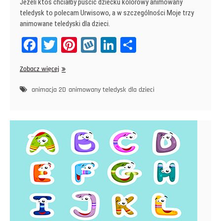
Jeżeli ktoś chciałby puścić dziecku kolorowy animowany
teledysk to polecam Urwisowo, a w szczególności Moje trzy
animowane teledyski dla dzieci.
Fa
T
Pi
W
Li
Sh
ce
wi
nt
yk
nk
ar
Animowane
Zobacz więcej
bo
tt
er
op
ed
e
teledyski
ok
er
es
In
dla
animacja 2D
animowany teledysk
dla dzieci
dzieci
t