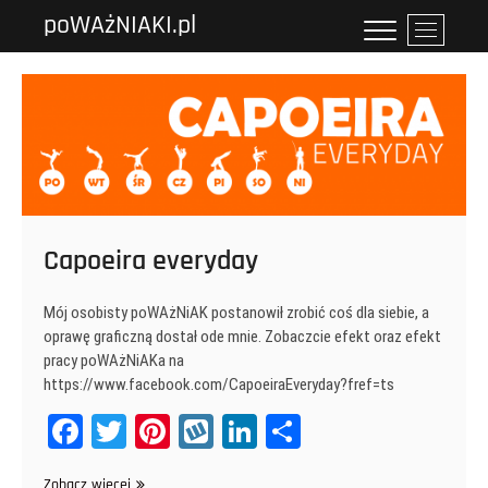
Przejdź
poWAżNIAKI.pl
P
do
r
treści
z
y
c
i
s
k
m
e
Capoeira everyday
n
u
Mój osobisty poWAżNiAK postanowił zrobić coś dla siebie, a
oprawę graficzną dostał ode mnie. Zobaczcie efekt oraz efekt
pracy poWAżNiAKa na
https://www.facebook.com/CapoeiraEveryday?fref=ts
Fa
T
Pi
W
Li
Sh
ce
wi
nt
yk
nk
ar
Capoeira
Zobacz więcej