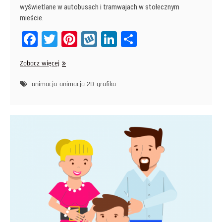
wyświetlane w autobusach i tramwajach w stołecznym
mieście.
Fa
T
Pi
W
Li
Sh
ce
wi
nt
yk
nk
ar
Animacje
Zobacz więcej
bo
tt
er
op
ed
e
dla
ok
er
es
In
Lasów
animacja
animacja 2D
grafika
Miejskich
t
Warszawa