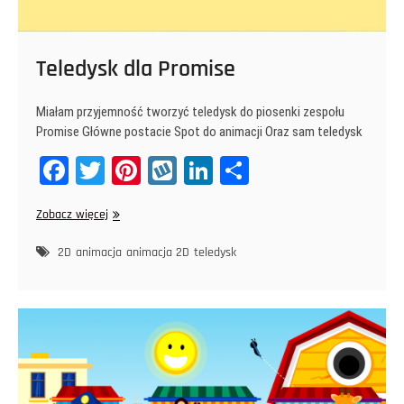
Teledysk dla Promise
Miałam przyjemność tworzyć teledysk do piosenki zespołu
Promise Główne postacie Spot do animacji Oraz sam teledysk
Fa
T
Pi
W
Li
Sh
ce
wi
nt
yk
nk
ar
Teledysk
Zobacz więcej
bo
tt
er
op
ed
e
dla
ok
er
es
In
Promise
2D
animacja
animacja 2D
teledysk
t