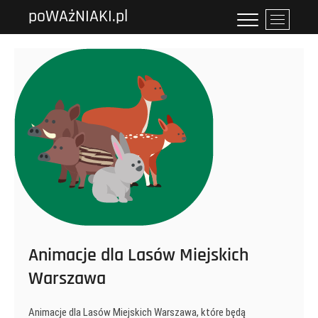
Przejdź
poWAżNIAKI.pl
P
do
r
treści
z
y
c
i
s
k
m
e
n
u
Animacje dla Lasów Miejskich
Warszawa
Animacje dla Lasów Miejskich Warszawa, które będą