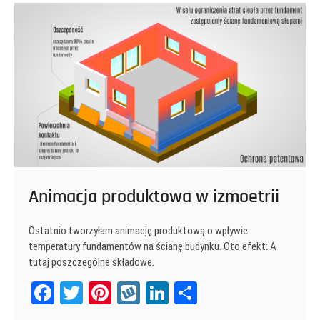
Animacja produktowa w izmoetrii
Ostatnio tworzyłam animację produktową o wpływie
temperatury fundamentów na ścianę budynku. Oto efekt: A
tutaj poszczególne składowe.
Fa
T
Pi
W
Li
Sh
ce
wi
nt
yk
nk
ar