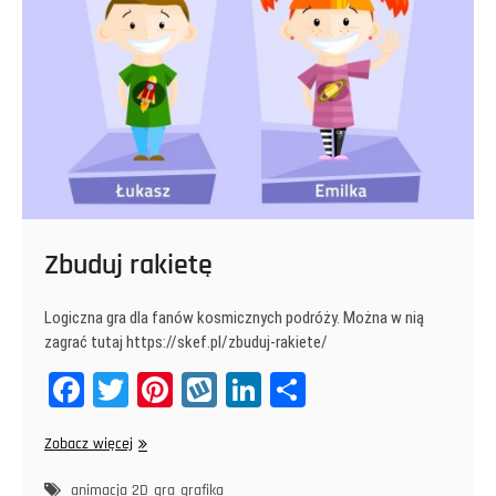
Zbuduj rakietę
Logiczna gra dla fanów kosmicznych podróży. Można w nią
zagrać tutaj https://skef.pl/zbuduj-rakiete/
Fa
T
Pi
W
Li
Sh
ce
wi
nt
yk
nk
ar
Zbuduj
Zobacz więcej
bo
tt
er
op
ed
e
rakietę
animacja 2D
gra
grafika