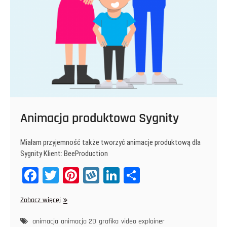
Animacja produktowa Sygnity
Miałam przyjemność także tworzyć animacje produktową dla
Sygnity Klient: BeeProduction
Fa
T
Pi
W
Li
Sh
ce
wi
nt
yk
nk
ar
Animacja
Zobacz więcej
bo
tt
er
op
ed
e
produktowa
ok
er
es
In
Sygnity
animacja
animacja 2D
grafika
video explainer