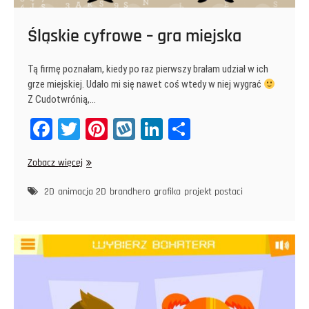
Śląskie cyfrowe – gra miejska
Tą firmę poznałam, kiedy po raz pierwszy brałam udział w ich
grze miejskiej. Udało mi się nawet coś wtedy w niej wygrać
Z Cudotwrónią,…
Fa
T
Pi
W
Li
Sh
ce
wi
nt
yk
nk
ar
Śląskie
Zobacz więcej
bo
tt
er
op
ed
e
cyfrowe
ok
er
es
In
–
2D
animacja 2D
brandhero
grafika
projekt postaci
gra
t
miejska