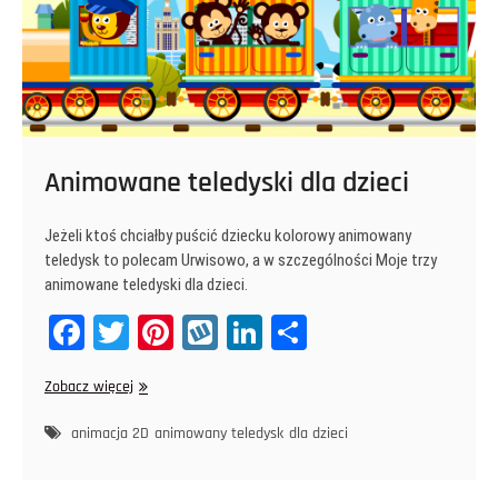
Animowane teledyski dla dzieci
Jeżeli ktoś chciałby puścić dziecku kolorowy animowany
teledysk to polecam Urwisowo, a w szczególności Moje trzy
animowane teledyski dla dzieci.
Fa
T
Pi
W
Li
Sh
ce
wi
nt
yk
nk
ar
Animowane
Zobacz więcej
bo
tt
er
op
ed
e
teledyski
ok
er
es
In
dla
animacja 2D
animowany teledysk
dla dzieci
dzieci
t