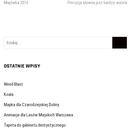
wpis:
wpis:
Majówka 2016
Precyzja słowna jest bardzo ważna
wpisu
Szukaj
…
OSTATNIE WPISY
Weed Blast
Koala
Mapka dla Czarodziejskiej Doliny
Animacje dla Lasów Miejskich Warszawa
Tapeta do gabinetu dentystycznego