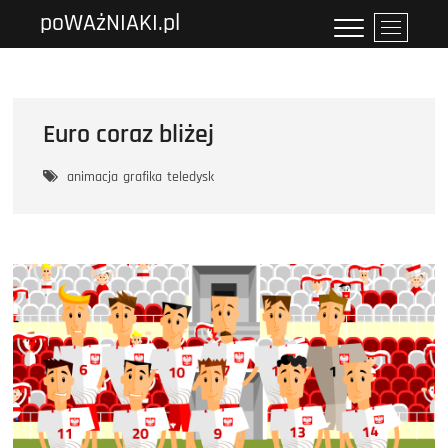
Przejdź
poWAżNIAKI.pl
P
do
r
treści
z
y
c
Euro coraz bliżej
i
s
animacja
grafika
teledysk
k
m
e
n
u