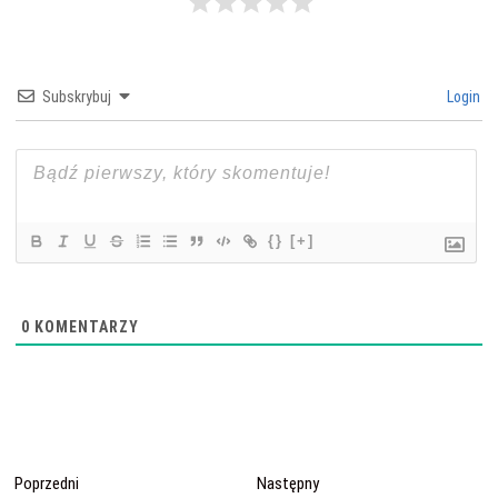
Subskrybuj
Login
{}
[+]
0
KOMENTARZY
Nawigacja
Poprzedni
Następny
Poprzedni
Następny