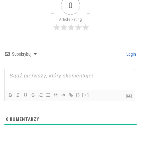
ok
er
es
In
0
t
Article Rating
Subskrybuj
Login
{}
[+]
0
KOMENTARZY