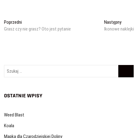
Nawigacja
Poprzedni
Następn
Poprzedni
Następny
wpis:
wpis:
Grasz czy nie grasz? Oto jest pytanie
Ikonowe naklejki
wpisu
Szukaj
…
OSTATNIE WPISY
Weed Blast
Koala
Mapka dla Czarodziejskiej Doliny