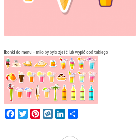
Ikonki do menu – miło by było zjeść lub wypić coś takiego
Fa
T
Pi
W
Li
Sh
ce
wi
nt
yk
nk
ar
bo
tt
er
op
ed
e