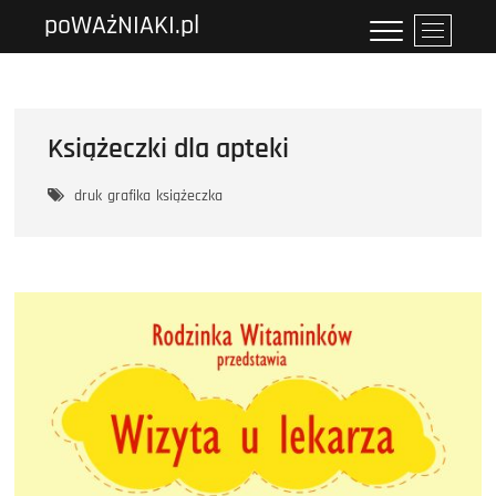
Przejdź
poWAżNIAKI.pl
P
do
r
treści
z
y
c
Książeczki dla apteki
i
s
druk
grafika
książeczka
k
m
e
n
u