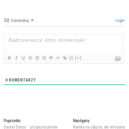
Subskrybuj
Login
{}
[+]
0
KOMENTARZY
Nawigacja
Poprzedni
Następny
Poprzedni
Następny
wpis:
wpis:
Dackel Darius – przyjazny jamnik
Ramka na zdjęcie, ale wirtualna