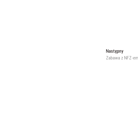
Następn
Następny
wpis:
Zabawa z NFZ-e