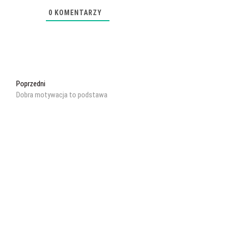
0
KOMENTARZY
Nawigacja
Poprzedni
Poprzedni
wpis:
Dobra motywacja to podstawa
wpisu