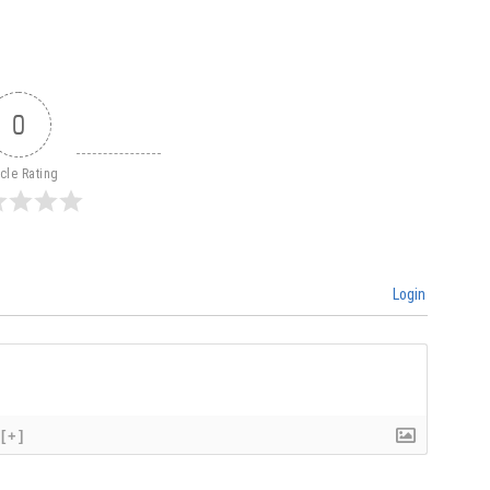
0
icle Rating
Login
[+]