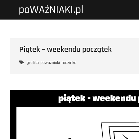
Przejdź
poWAżNIAKI.pl
do
treści
Piątek – weekendu początek
grafika
powazniaki
rodzinka