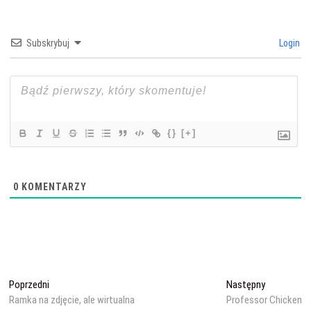
Subskrybuj
Login
{}
[+]
0
KOMENTARZY
Nawigacja
Poprzedni
Następny
Poprzedni
Następny
wpis:
wpis:
Ramka na zdjęcie, ale wirtualna
Professor Chicken
wpisu