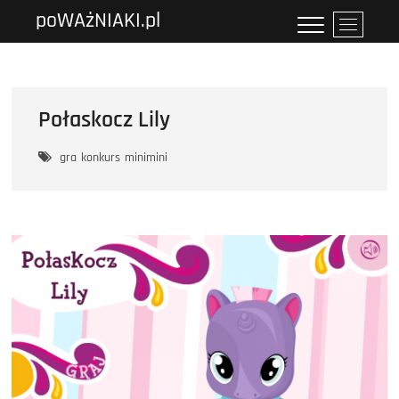
Przejdź
poWAżNIAKI.pl
P
do
r
treści
z
y
c
Połaskocz Lily
i
s
gra
konkurs
minimini
k
m
e
n
u