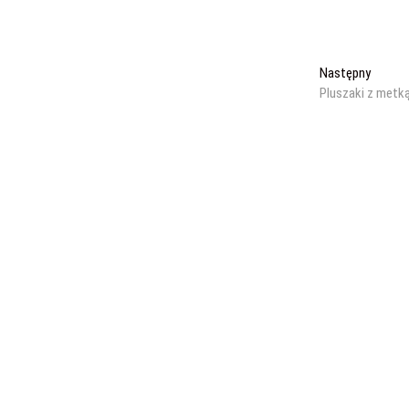
Następ
Następny
wpis:
Pluszaki z metk