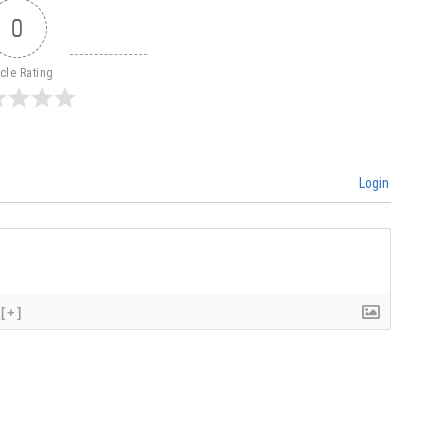
0
icle Rating
Login
[+]