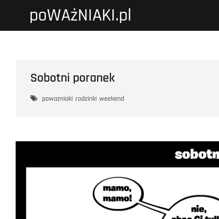
Przejdź
poWAżNIAKI.pl
do
treści
Sobotni poranek
powazniaki
rodzinki
weekend