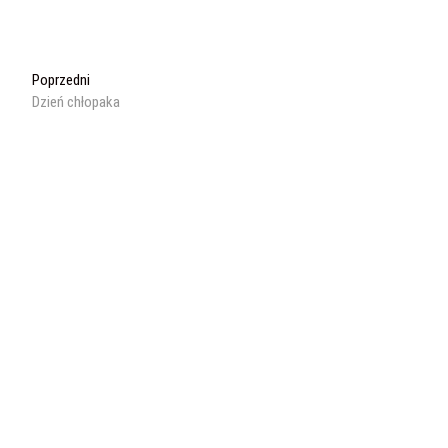
Nawigacja
Poprzedni
Poprzedni
wpis:
Dzień chłopaka
wpisu