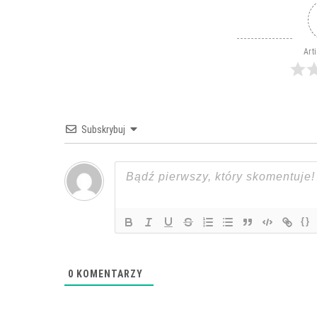
ok
er
es
In
t
Art
Subskrybuj
{}
0
KOMENTARZY