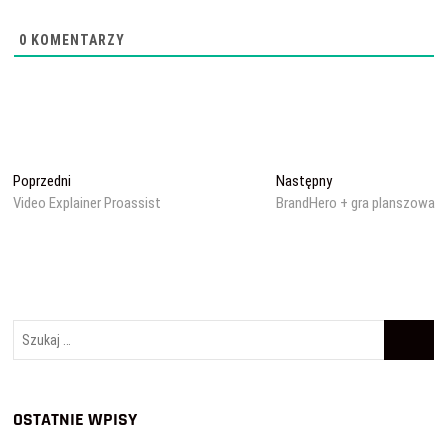
0
KOMENTARZY
Nawigacja
Poprzedni
Następny
Poprzedni
Następny
wpis:
wpis:
Video Explainer Proassist
BrandHero + gra planszowa
wpisu
Szukaj
…
OSTATNIE WPISY