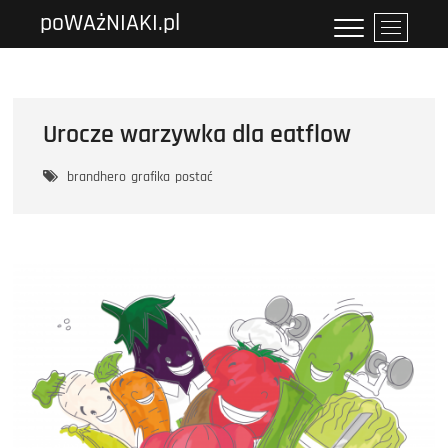
Przejdź
poWAżNIAKI.pl
P
do
r
treści
z
y
c
Urocze warzywka dla eatflow
i
s
brandhero
grafika
postać
k
m
e
n
u