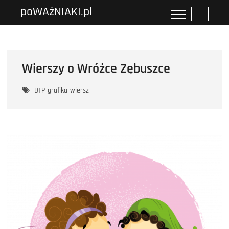
Przejdź
poWAżNIAKI.pl
P
do
r
treści
z
y
c
Wierszy o Wróżce Zębuszce
i
s
DTP
grafika
wiersz
k
m
e
n
u