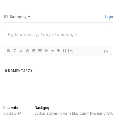
Subskrybuj
Login
{}
[+]
0
KOMENTARZY
Nawigacja
Poprzedni
Następny
Poprzedni
Następny
wpis:
wpis:
Ulotka BHP
Edukacja żywieniowa na Magicznym Dywanie onEVO
wpisu