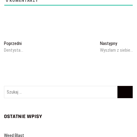
0
KOMENTARZY
Nawigacja
Poprzedni
Następny
Poprzedni
Następny
wpis:
wpis:
Dentysta…
Wyszłam z siebie…
wpisu
Szukaj
…
OSTATNIE WPISY
Weed Blast