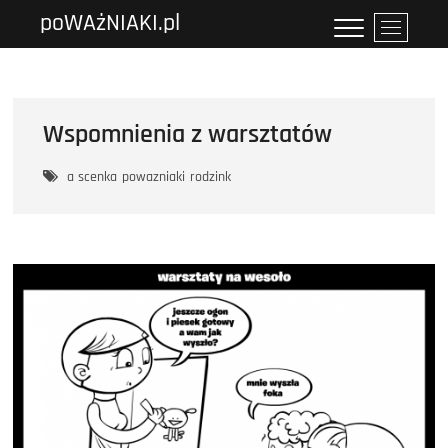
Przejdź
poWAżNIAKI.pl
P
do
r
treści
z
y
c
Wspomnienia z warsztatów
i
s
a scenka
powazniaki
rodzink
k
m
e
n
u