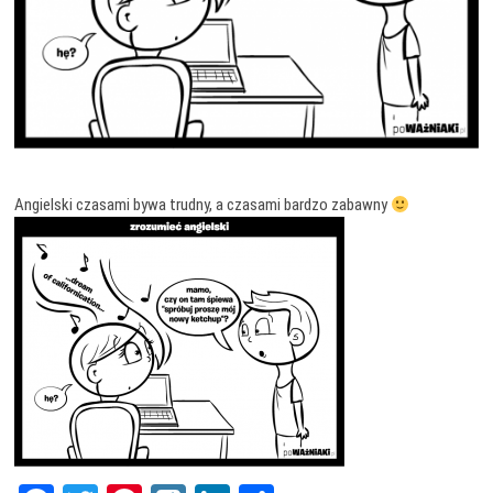
Angielski czasami bywa trudny, a czasami bardzo zabawny