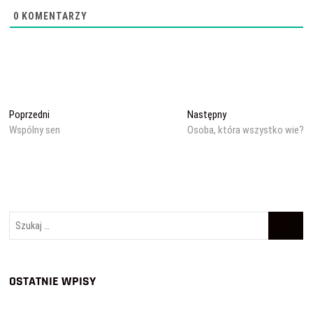
0
KOMENTARZY
Nawigacja
Poprzedni
Następny
Poprzedni
Następny
wpis:
wpis:
Wspólny sen
Osoba, która wszystko wie?
wpisu
Szukaj
…
OSTATNIE WPISY