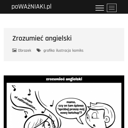
Przejdź
poWAżNIAKI.pl
P
do
r
treści
z
y
c
Zrozumieć angielski
i
s
Obrazek
grafika
ilustracja
komiks
k
m
e
n
u